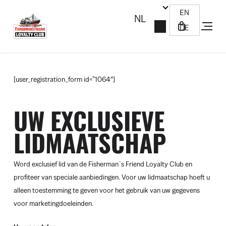
Overslaan
Winkelw
Winkelwagen
naar
menu
sluiten
hoofdinhoud
[user_registration_form id=”1064″]
UW EXCLUSIEVE
LIDMAATSCHAP
Word exclusief lid van de Fisherman`s Friend Loyalty Club en
profiteer van speciale aanbiedingen. Voor uw lidmaatschap hoeft u
alleen toestemming te geven voor het gebruik van uw gegevens
voor marketingdoeleinden.